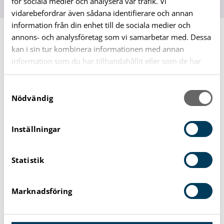
för sociala medier och analysera vår trafik. Vi
vidarebefordrar även sådana identifierare och annan
information från din enhet till de sociala medier och
annons- och analysföretag som vi samarbetar med. Dessa
Din sökning:
""
gav 1 träffar:
kan i sin tur kombinera informationen med annan
information som du har tillhandahållit eller som de har
samlat in när du har använt deras tjänster.
|
29 mars 2022
S
Nödvändig
a
m
t
Inställningar
Typ av träff
y
c
Visa alla
Statistik
40
k
e
s
Sidor
29
Marknadsföring
v
a
Nyheter
1
l