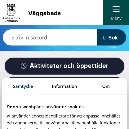
Väggabadet
Meny
Sök
Aktiviteter och öppettider
Simundervisning
Samtycke
Information
Om
Regler och riktlinjer
Denna webbplats använder cookies
Vi använder enhetsidentifierare för att anpassa innehållet
och annonserna till användarna, tillhandahålla funktioner
Om oss