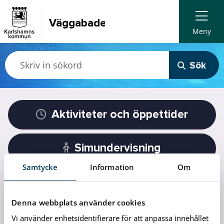
Väggabadet
Meny
Sök
Aktiviteter och öppettider
Simundervisning
Samtycke
Information
Om
Regler och riktlinjer
Denna webbplats använder cookies
Om oss
Vi använder enhetsidentifierare för att anpassa innehållet