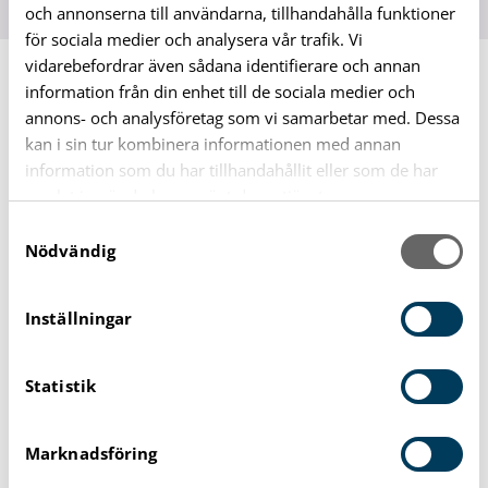
och annonserna till användarna, tillhandahålla funktioner
för sociala medier och analysera vår trafik. Vi
vidarebefordrar även sådana identifierare och annan
Du är här:
Regler och riktlinjer
Hygienregler
information från din enhet till de sociala medier och
annons- och analysföretag som vi samarbetar med. Dessa
kan i sin tur kombinera informationen med annan
Hygienregler
information som du har tillhandahållit eller som de har
samlat in när du har använt deras tjänster.
Här är våra hygienregler. De finns för bästa trivsel i vår
badanläggning!
S
Nödvändig
a
Barfotaområdet får inte beträdas med skor som
m
t
används för utomhusbruk.
Inställningar
y
Blöjbarn ska använda badblöja (finns att köpa) eller
c
vadderad badbyxa.
Statistik
k
Tvätta håret med schampo och kroppen noggrant
e
s
med tvål utan badkläder före bassängbad. Se
Marknadsföring
v
anvisningar!