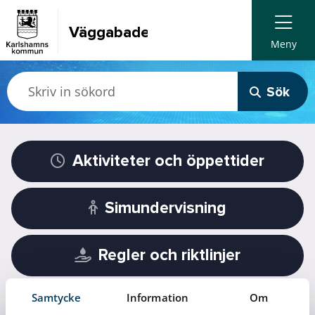
Väggabadet
Meny
Sök
Aktiviteter och öppettider
Simundervisning
Regler och riktlinjer
Samtycke
Information
Om
Om oss