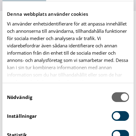
Denna webbplats använder cookies
Du är här:
Tillgänglighet
Vi använder enhetsidentifierare för att anpassa innehållet
och annonserna till användarna, tillhandahålla funktioner
för sociala medier och analysera vår trafik. Vi
Tillgänglighet
vidarebefordrar även sådana identifierare och annan
information från din enhet till de sociala medier och
För att en webbplats ska göra nytta måste du som
annons- och analysföretag som vi samarbetar med. Dessa
besökare förstå hur du ska använda den. Upplevelsen
kan i sin tur kombinera informationen med annan
av gränssnittet skiljer sig mellan användare men är lika
information som du har tillhandahållit eller som de har
viktigt för alla, oavsett förmåga. Därför följer den här
samlat in när du har använt deras tjänster.
webbplatsen riktlinjer enligt
S
Nödvändig
webbtillgänglighetsdirektivet (WCAG).
a
m
Se tillgänglighetsredogörelsen på karlshamn.se
t
Inställningar
y
Talande webb
c
Statistik
k