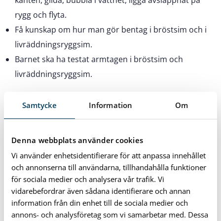
kanten, glida, bubbla i vattnet, ligga avslappnat på
rygg och flyta.
Få kunskap om hur man gör bentag i bröstsim och i
livräddningsryggsim.
Barnet ska ha testat armtagen i bröstsim och
livräddningsryggsim.
Sim 2
Samtycke
Information
Om
Förkunskaper: Barnet ska ha
deltagit i Sim 1 eller uppfyller
Denna webbplats använder cookies
motsvarande mål.
Vi använder enhetsidentifierare för att anpassa innehållet
och annonserna till användarna, tillhandahålla funktioner
Mål med kursen:
för sociala medier och analysera vår trafik. Vi
vidarebefordrar även sådana identifierare och annan
Kunna simma 5 meter bröstsim och 5 meter
information från din enhet till de sociala medier och
livräddningsryggsim utan flythjälpmedel.
annons- och analysföretag som vi samarbetar med. Dessa