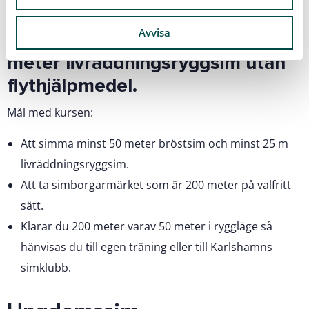
Förkunskap: Barnet ska kunna
Avvisa
simma 25 meter bröstsim och 10
meter livräddningsryggsim utan
flythjälpmedel.
Mål med kursen:
Att simma minst 50 meter bröstsim och minst 25 m
livräddningsryggsim.
Att ta simborgarmärket som är 200 meter på valfritt
sätt.
Klarar du 200 meter varav 50 meter i ryggläge så
hänvisas du till egen träning eller till Karlshamns
simklubb.